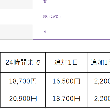
右
FR（2WD ）
４