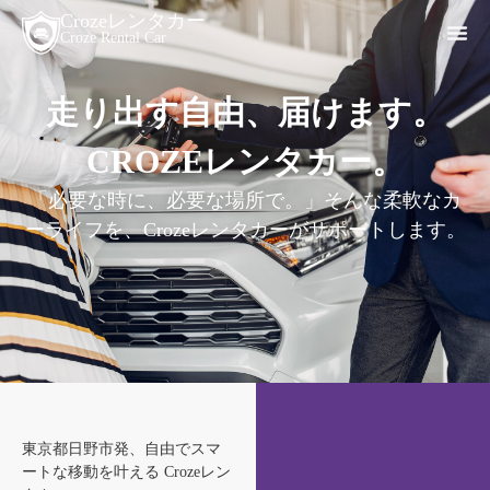
Crozeレンタカー
Croze Rental Car
走り出す自由、届けます。
CROZEレンタカー。
「必要な時に、必要な場所で。」そんな柔軟なカ
ーライフを、Crozeレンタカーがサポートします。
東京都日野市発、自由でスマ
ートな移動を叶える Crozeレン